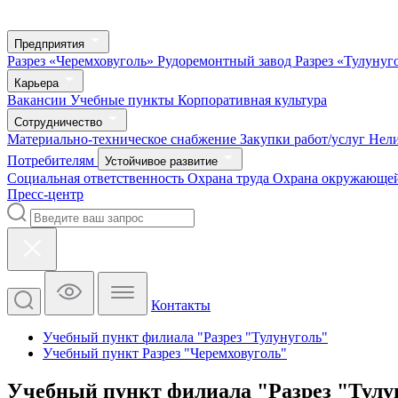
Предприятия
Разрез «Черемховуголь»
Рудоремонтный завод
Разрез «Тулунуг
Карьера
Вакансии
Учебные пункты
Корпоративная культура
Сотрудничество
Материально-техническое снабжение
Закупки работ/услуг
Нел
Потребителям
Устойчивое развитие
Социальная ответственность
Охрана труда
Охрана окружающей
Пресс-центр
Контакты
Учебный пункт филиала "Разрез "Тулунуголь"
Учебный пункт Разрез "Черемховуголь"
Учебный пункт филиала "Разрез "Тулу