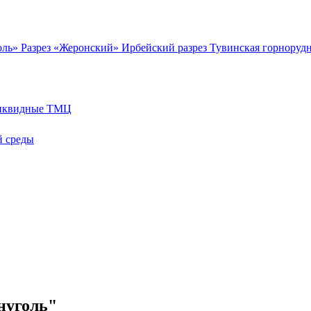
оль»
Разрез «Жеронский»
Ирбейский разрез
Тувинская горноруд
иквидные ТМЦ
 среды
нуголь"