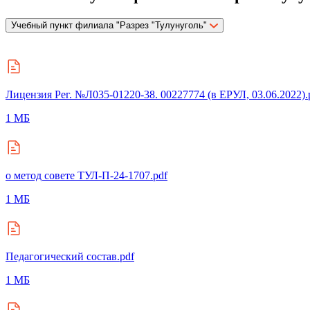
Учебный пункт филиала "Разрез "Тулунуголь"
Учебный пункт филиала "Разрез "Тулунуголь"
Учебный пункт Разрез "Черемховуголь"
Лицензия Рег. №Л035-01220-38. 00227774 (в ЕРУЛ, 03.06.2022).
1 МБ
о метод совете ТУЛ-П-24-1707.pdf
1 МБ
Педагогический состав.pdf
1 МБ