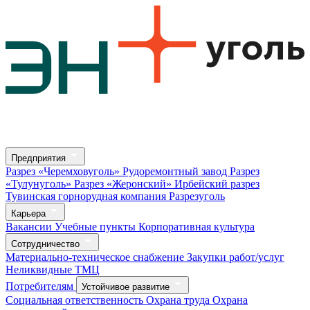
Предприятия
Разрез «Черемховуголь»
Рудоремонтный завод
Разрез
«Тулунуголь»
Разрез «Жеронский»
Ирбейский разрез
Тувинская горнорудная компания
Разрезуголь
Карьера
Вакансии
Учебные пункты
Корпоративная культура
Сотрудничество
Материально-техническое снабжение
Закупки работ/услуг
Неликвидные ТМЦ
Потребителям
Устойчивое развитие
Социальная ответственность
Охрана труда
Охрана