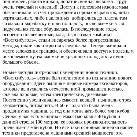
под землей, работа киркой, лопатой, конная вывозка - труд
очень тяжелый и опасный. Доступ к полезным ископаемым
обеспечивали за счет прохождения горных выработок, либо
вертикальных, либо наклонных, добирались до пласта, там
создавали выработку и шли по пласту, после выемки угля
надугольная толща обрушалась. В последующие годы,
особенно послевоенные, когда был создан комбинат
«Востсибуголь», стали внедряться более прогрессивные
методы, такие как открытая угледобыча. Теперь выбирали
место заложения траншеи, и обеспечивали доступ к полезным
ископаемым путем выемки вскрышных пород достаточно
большого объема.
Новые методы потребовали внедрения новой техники.
«Востсибуголь» всегда был полигоном по испытанию нового
оборудования. Здесь были все первые номера экскаваторов,
которые выпускались отечественной промышленностью,
сначала паровые, затем электрические, дизельные.
Постепенно увеличивались емкости ковшей, начинали с трех
кубометров, потом пять. В 60-е годы это была очень
продвинутая машина, за год она могла дать более млн кубов.
Сейчас у нас есть машины с емкостью ковша 40 кубов и
длиной стрелы 100 метров, ее годовая производительность
превышает 7 млн кубов. Но все-таки основная линейка нашей
техники представлена машинами средней мощности, это