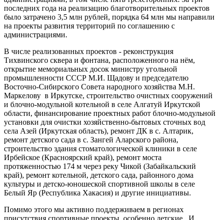
последних года на реализацию благотворительных проектов
было затрачено 3,5 млн рублей, порядка 64 млн мы направили
на проекты развития территорий по соглашению с
администрациями.
В числе реализованных проектов - реконструкция
Тихвинского сквера и фонтана, расположенного на нём,
открытие мемориальных досок министру угольной
промышленности СССР М.И. Щадову и председателю
Восточно-Сибирского Совета народного хозяйства М.Н.
Маркелову в Иркутске, строительство очистных сооружений
и блочно-модульной котельной в селе Алгатуй Иркутской
области, финансирование проектных работ блочно-модульной
установки для очистки хозяйственно-бытовых сточных вод
села Азей (Иркутская область), ремонт ДК в с. Алтарик,
ремонт детского сада в с. Зангей Аларского района,
строительство здания стоматологической клиники в селе
Ирбейское (Красноярский край), ремонт моста
протяженностью 174 м через реку Чикой (Забайкальский
край), ремонт котельной, детского сада, районного дома
культуры и детско-юношеской спортивной школы в селе
Белый Яр (Республика Хакасия) и другие инициативы.
Помимо этого мы активно поддерживаем в регионах
присутствия спортивные проекты, особенно детские. И