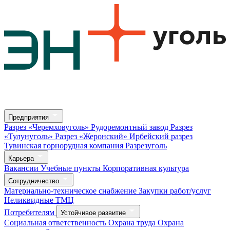
Предприятия
Разрез «Черемховуголь»
Рудоремонтный завод
Разрез
«Тулунуголь»
Разрез «Жеронский»
Ирбейский разрез
Тувинская горнорудная компания
Разрезуголь
Карьера
Вакансии
Учебные пункты
Корпоративная культура
Сотрудничество
Материально-техническое снабжение
Закупки работ/услуг
Неликвидные ТМЦ
Потребителям
Устойчивое развитие
Социальная ответственность
Охрана труда
Охрана