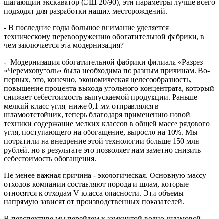
шагающий экскаватор (ЭШ 20/90), эти параметры лучше всего
подходят для разработки наших месторождений.
- В последние годы большое внимание уделяется
техническому перевооружению обогатительной фабрики, в
чем заключается эта модернизация?
- Модернизация обогатительной фабрики филиала «Разрез
«Черемховуголь» была необходима по разным причинам. Во-
первых, это, конечно, экономическая целесообразность,
повышение процента выхода угольного концентрата, который
снижает себестоимость выпускаемой продукции. Раньше
мелкий класс угля, ниже 0,1 мм отправлялся в
шламоотстойник, теперь благодаря применению новой
техники содержание мелких классов в общей массе рядового
угля, поступающего на обогащение, выросло на 10%. Мы
потратили на внедрение этой технологии больше 150 млн
рублей, но в результате это позволяет нам заметно снизить
себестоимость обогащения.
Не менее важная причина - экологическая. Основную массу
отходов компании составляют порода и шлам, которые
относятся к отходам V класса опасности. Эти объемы
напрямую зависят от производственных показателей.
В перспективе мы перейдем к замкнутой водно-шламовой