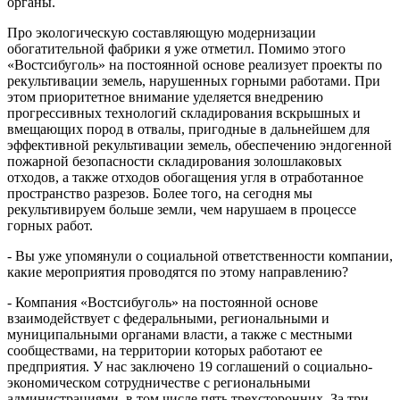
органы.
Про экологическую составляющую модернизации
обогатительной фабрики я уже отметил. Помимо этого
«Востсибуголь» на постоянной основе реализует проекты по
рекультивации земель, нарушенных горными работами. При
этом приоритетное внимание уделяется внедрению
прогрессивных технологий складирования вскрышных и
вмещающих пород в отвалы, пригодные в дальнейшем для
эффективной рекультивации земель, обеспечению эндогенной
пожарной безопасности складирования золошлаковых
отходов, а также отходов обогащения угля в отработанное
пространство разрезов. Более того, на сегодня мы
рекультивируем больше земли, чем нарушаем в процессе
горных работ.
- Вы уже упомянули о социальной ответственности компании,
какие мероприятия проводятся по этому направлению?
- Компания «Востсибуголь» на постоянной основе
взаимодействует с федеральными, региональными и
муниципальными органами власти, а также с местными
сообществами, на территории которых работают ее
предприятия. У нас заключено 19 соглашений о социально-
экономическом сотрудничестве с региональными
администрациями, в том числе пять трехсторонних. За три