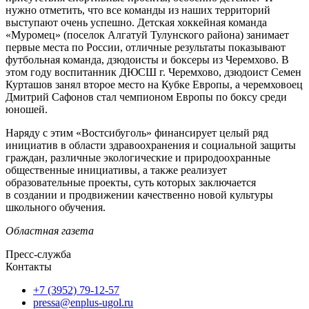
нужно отметить, что все команды из наших территорий
выступают очень успешно. Детская хоккейная команда
«Муромец» (поселок Алгатуй Тулунского района) занимает
первые места по России, отличные результаты показывают
футбольная команда, дзюдоисты и боксеры из Черемхово. В
этом году воспитанник ДЮСШ г. Черемхово, дзюдоист Семен
Курташов занял второе место на Кубке Европы, а черемховоец
Дмитрий Сафонов стал чемпионом Европы по боксу среди
юношей.
Наряду с этим «Востсибуголь» финансирует целый ряд
инициатив в области здравоохранения и социальной защиты
граждан, различные экологические и природоохранные
общественные инициативы, а также реализует
образовательные проекты, суть которых заключается
в создании и продвижении качественно новой культуры
школьного обучения.
Областная газета
Пресс-служба
Контакты
+7 (3952) 79-12-57
pressa@enplus-ugol.ru