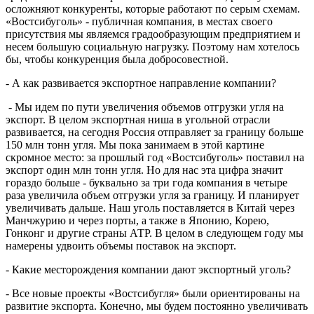
осложняют конкуренты, которые работают по серым схемам.
«Востсибуголь» - публичная компания, в местах своего
присутствия мы являемся градообразующим предприятием и
несем большую социальную нагрузку. Поэтому нам хотелось
бы, чтобы конкуренция была добросовестной.
- А как развивается экспортное направление компании?
- Мы идем по пути увеличения объемов отгрузки угля на
экспорт. В целом экспортная ниша в угольной отрасли
развивается, на сегодня Россия отправляет за границу больше
150 млн тонн угля. Мы пока занимаем в этой картине
скромное место: за прошлый год «Востсибуголь» поставил на
экспорт один млн тонн угля. Но для нас эта цифра значит
гораздо больше - буквально за три года компания в четыре
раза увеличила объем отгрузки угля за границу. И планирует
увеличивать дальше. Наш уголь поставляется в Китай через
Манчжурию и через порты, а также в Японию, Корею,
Гонконг и другие страны АТР. В целом в следующем году мы
намерены удвоить объемы поставок на экспорт.
- Какие месторождения компании дают экспортный уголь?
- Все новые проекты «Востсибугля» были ориентированы на
развитие экспорта. Конечно, мы будем постоянно увеличивать