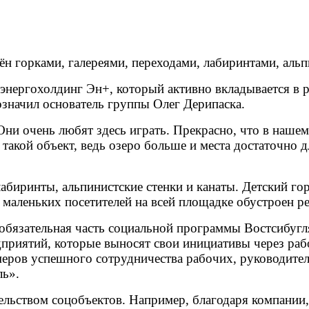
ён горками, галереями, переходами, лабиринтами, альп
нергохолдинг Эн+, который активно вкладывается в р
значил основатель группы Олег Дерипаска.
ни очень любят здесь играть. Прекрасно, что в нашем
 такой объект, ведь озеро больше и места достаточно 
лабиринты, альпинистские стенки и канаты. Детский го
 маленьких посетителей на всей площадке обустроен р
обязательная часть социальной программы Востсибугля
едприятий, которые выносят свои инициативы через ра
меров успешного сотрудничества рабочих, руководител
ь».
ельством соцобъектов. Например, благодаря компании,