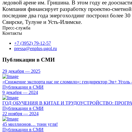
ледовой арене им. Гришина. В этом году ее дооснаст
Компания финансирует разработку проектно-сметной 
последние два года энергохолдинг построил более 3
Свирске, Тулуне и Усть-Илимске.
Пресс-служба
Контакты
+7 (3952) 79-12-57
pressa@enplus-ugol.ru
Публикации в СМИ
29 декабря — 2025
«Снижение экспорта нас не сломило»: гендиректор Эн+ Уголь 
Публикации в СМИ
9 декабря — 2024
ГОД ОБУЧЕНИЯ В КИТАЕ И ТРУДОУСТРОЙСТВО: ПРОГР
Публикации в СМИ
22 ноября — 2024
45 миллионов… тонн угля!
Публикации в СМИ