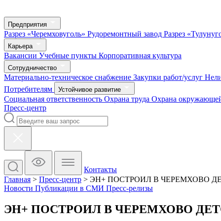
Предприятия
Разрез «Черемховуголь»
Рудоремонтный завод
Разрез «Тулунуг
Карьера
Вакансии
Учебные пункты
Корпоративная культура
Сотрудничество
Материально-техническое снабжение
Закупки работ/услуг
Нел
Потребителям
Устойчивое развитие
Социальная ответственность
Охрана труда
Охрана окружающей
Пресс-центр
Контакты
Главная
>
Пресс-центр
>
ЭН+ ПОСТРОИЛ В ЧЕРЕМХОВО Д
Новости
Публикации в СМИ
Пресс-релизы
ЭН+ ПОСТРОИЛ В ЧЕРЕМХОВО ДЕТ