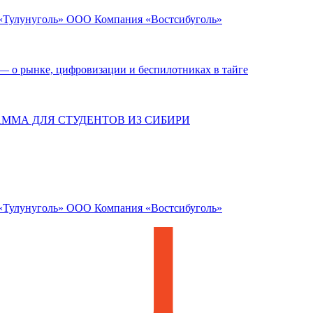
 «Тулунуголь» ООО Компания «Востсибуголь»
— о рынке, цифровизации и беспилотниках в тайге
АММА ДЛЯ СТУДЕНТОВ ИЗ СИБИРИ
 «Тулунуголь» ООО Компания «Востсибуголь»