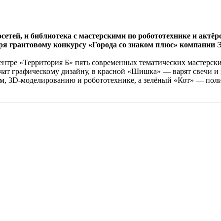
тей, и библиотека с мастерскими по робототехнике и актёрс
ря грантовому конкурсу «Города со знаком плюс» компании 
ентре «Территория Б» пять современных тематических мастерски
учат графическому дизайну, в красной «Шишка» — варят свечи и
м, 3D-моделированию и робототехнике, а зелёный «Кот» — поли