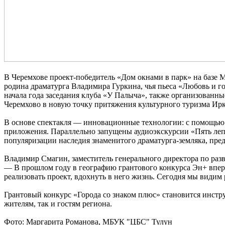
В Черемхове проект-победитель «Дом окнами в парк» на базе
родина драматурга Владимира Гуркина, чья пьеса «Любовь и г
начала года заседания клуба «У Палыча», также организованны
Черемхово в новую точку притяжения культурного туризма Ирк
В основе спектакля — инновационные технологии: с помощью 
приложения. Параллельно запущены аудиоэкскурсии «Пять лепе
популяризации наследия знаменитого драматурга-земляка, пред
Владимир Смагин, заместитель генерального директора по ра
— В прошлом году в географию грантового конкурса Эн+ вперв
реализовать проект, вдохнуть в него жизнь. Сегодня мы видим 
Грантовый конкурс «Города со знаком плюс» становится инст
жителям, так и гостям региона.
Фото: Маргарита Романова, МБУК "ЦБС" Тулун