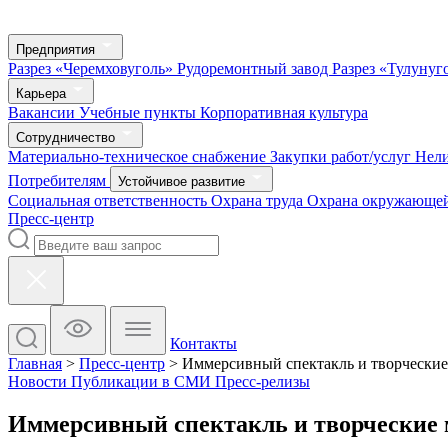
Предприятия
Разрез «Черемховуголь»
Рудоремонтный завод
Разрез «Тулунуг
Карьера
Вакансии
Учебные пункты
Корпоративная культура
Сотрудничество
Материально-техническое снабжение
Закупки работ/услуг
Нел
Потребителям
Устойчивое развитие
Социальная ответственность
Охрана труда
Охрана окружающей
Пресс-центр
Контакты
Главная
>
Пресс-центр
>
Иммерсивный спектакль и творческие 
Новости
Публикации в СМИ
Пресс-релизы
Иммерсивный спектакль и творческие м