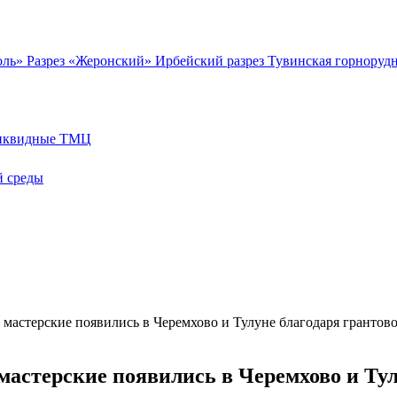
оль»
Разрез «Жеронский»
Ирбейский разрез
Тувинская горноруд
иквидные ТМЦ
 среды
мастерские появились в Черемхово и Тулуне благодаря грантов
астерские появились в Черемхово и Тул