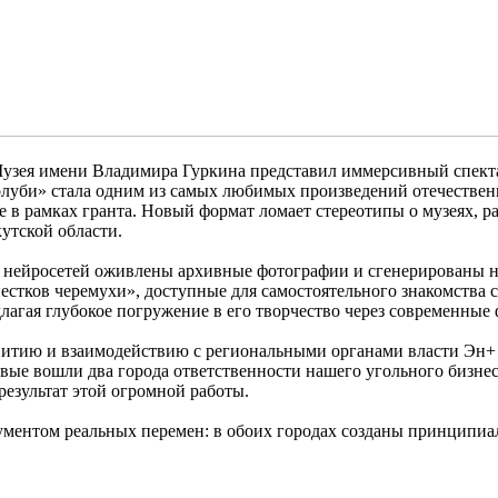
 Музея имени Владимира Гуркина представил иммерсивный спек
олуби» стала одним из самых любимых произведений отечествен
е в рамках гранта. Новый формат ломает стереотипы о музеях, 
утской области.
нейросетей оживлены архивные фотографии и сгенерированы но
стков черемухи», доступные для самостоятельного знакомства с
лагая глубокое погружение в его творчество через современные
звитию и взаимодействию с региональными органами власти Эн+
ые вошли два города ответственности нашего угольного бизнеса
результат этой огромной работы.
рументом реальных перемен: в обоих городах созданы принципи