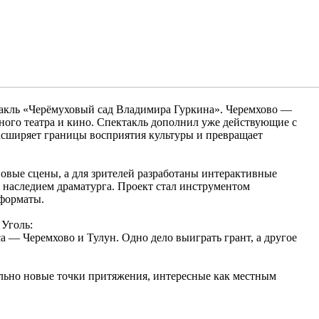
такль «Черёмуховый сад Владимира Гуркина». Черемхово —
ного театра и кино. Спектакль дополнил уже действующие с
расширяет границы восприятия культуры и превращает
вые сцены, а для зрителей разработаны интерактивные
 наследием драматурга. Проект стал инструментом
 форматы.
 Уголь:
 — Черемхово и Тулун. Одно дело выиграть грант, а другое
ально новые точки притяжения, интересные как местным