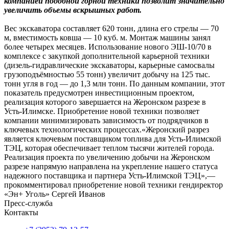
компанией подобной горной техники позволит значительно
увеличить объемы вскрышных работ.
Вес экскаватора составляет 620 тонн, длина его стрелы — 70
м, вместимость ковша — 10 куб. м. Монтаж машины занял
более четырех месяцев. Использование нового ЭШ-10/70 в
комплексе с закупкой дополнительной карьерной техники
(дизель-гидравлические экскаваторы, карьерные самосвалы
грузоподъёмностью 55 тонн) увеличит добычу на 125 тыс.
тонн угля в год — до 1,3 млн тонн. По данным компании, этот
показатель предусмотрен инвестиционным проектом,
реализация которого завершается на Жеронском разрезе в
Усть-Илимске. Приобретение новой техники позволяет
компании минимизировать зависимость от подрядчиков в
ключевых технологических процессах.«Жеронский разрез
является ключевым поставщиком топлива для Усть-Илимской
ТЭЦ, которая обеспечивает теплом тысячи жителей города.
Реализация проекта по увеличению добычи на Жеронском
разрезе напрямую направлена на укрепление нашего статуса
надежного поставщика и партнера Усть-Илимской ТЭЦ»,—
прокомментировал приобретение новой техники гендиректор
«Эн+ Уголь» Сергей Иванов
Пресс-служба
Контакты