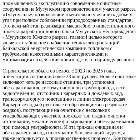
промышленную эксплуатацию современные очистные
сооружения на Мугунском производственном участке разреза
«Тулунуголь», позволяющие значительно увеличить добычу
угля при полном соблюдении природоохранных стандартов.
Это важный этап реализации масштабного инвестиционного
проекта разработки нового блока Мугунского месторождения
- Мугунского Южного разреза, главной целью которого
является стабильное снабжение тепло-электростанций
Байкальской энергетической компании топливом с
требуемыми качественными характеристиками и
минимизация воздействия производства на природу региона.
Строительство объектов велось с 2023 по 2025 годы,
инвестиции составили более 23 млн рублей. Новые очистные
включают четыре насосные станции, три установки
обеззараживания, систему напорного трубопровода, сети
водоотведения, отстойники карьерных и дождевых вод,
трансформаторную подстанцию и линии электропередач.
Карьерные воды (грунтовые и образующиеся в результате
осадков), поступающие на очистные с нескольких
угледобывающих участков, проходят три стадии очистки:
отстаивание, механическое фильтрование и обеззараживания
при помощи ультрафиолета. И эта трижды очищенная и
обеззараженная вода поступает в близлежащий водоем, а
также используется в производственных процесса. Контроль