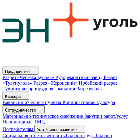
Предприятия
Разрез «Черемховуголь»
Рудоремонтный завод
Разрез
«Тулунуголь»
Разрез «Жеронский»
Ирбейский разрез
Тувинская горнорудная компания
Разрезуголь
Карьера
Вакансии
Учебные пункты
Корпоративная культура
Сотрудничество
Материально-техническое снабжение
Закупки работ/услуг
Неликвидные ТМЦ
Потребителям
Устойчивое развитие
Социальная ответственность
Охрана труда
Охрана