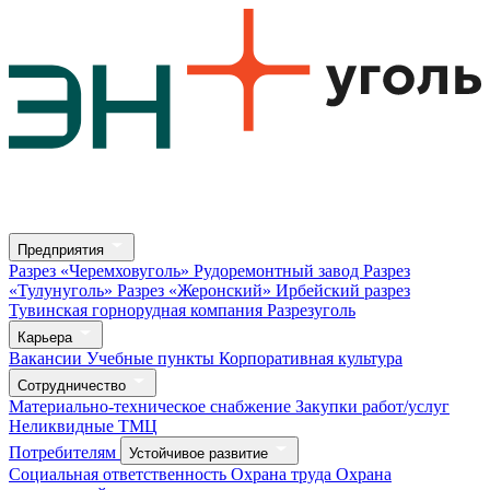
Предприятия
Разрез «Черемховуголь»
Рудоремонтный завод
Разрез
«Тулунуголь»
Разрез «Жеронский»
Ирбейский разрез
Тувинская горнорудная компания
Разрезуголь
Карьера
Вакансии
Учебные пункты
Корпоративная культура
Сотрудничество
Материально-техническое снабжение
Закупки работ/услуг
Неликвидные ТМЦ
Потребителям
Устойчивое развитие
Социальная ответственность
Охрана труда
Охрана