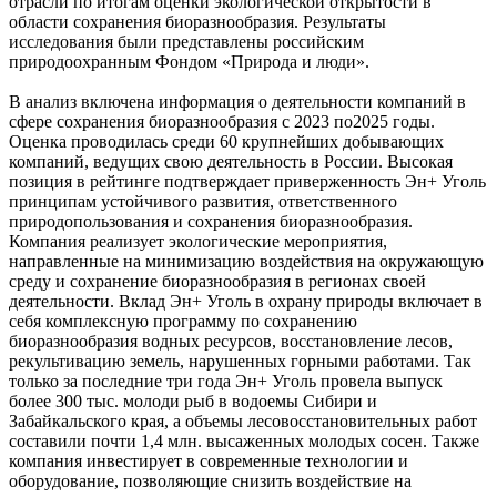
отрасли по итогам оценки экологической открытости в
области сохранения биоразнообразия. Результаты
исследования были представлены российским
природоохранным Фондом «Природа и люди».
В анализ включена информация о деятельности компаний в
сфере сохранения биоразнообразия с 2023 по2025 годы.
Оценка проводилась среди 60 крупнейших добывающих
компаний, ведущих свою деятельность в России. Высокая
позиция в рейтинге подтверждает приверженность Эн+ Уголь
принципам устойчивого развития, ответственного
природопользования и сохранения биоразнообразия.
Компания реализует экологические мероприятия,
направленные на минимизацию воздействия на окружающую
среду и сохранение биоразнообразия в регионах своей
деятельности. Вклад Эн+ Уголь в охрану природы включает в
себя комплексную программу по сохранению
биоразнообразия водных ресурсов, восстановление лесов,
рекультивацию земель, нарушенных горными работами. Так
только за последние три года Эн+ Уголь провела выпуск
более 300 тыс. молоди рыб в водоемы Сибири и
Забайкальского края, а объемы лесовосстановительных работ
составили почти 1,4 млн. высаженных молодых сосен. Также
компания инвестирует в современные технологии и
оборудование, позволяющие снизить воздействие на