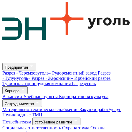
Предприятия
Разрез «Черемховуголь»
Рудоремонтный завод
Разрез
«Тулунуголь»
Разрез «Жеронский»
Ирбейский разрез
Тувинская горнорудная компания
Разрезуголь
Карьера
Вакансии
Учебные пункты
Корпоративная культура
Сотрудничество
Материально-техническое снабжение
Закупки работ/услуг
Неликвидные ТМЦ
Потребителям
Устойчивое развитие
Социальная ответственность
Охрана труда
Охрана